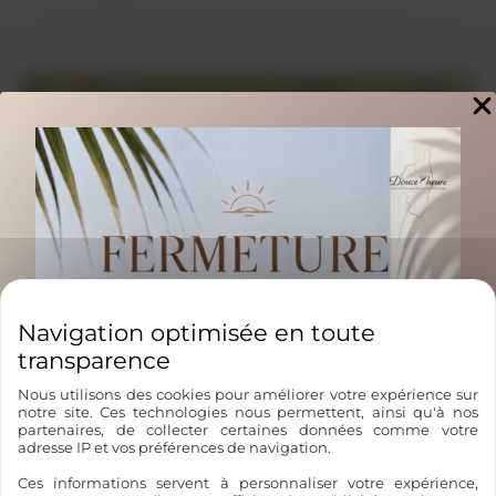
Offre
Lire la suite
de
rentrée
–
profitez
de
-5%
supplémentaires
sur
nos
abonnements
Nous utilisons des cookies pour améliorer votre expérience sur
notre site. Ces technologies nous permettent, ainsi qu'à nos
partenaires, de collecter certaines données comme votre
adresse IP et vos préférences de navigation.
Ces informations servent à personnaliser votre expérience,