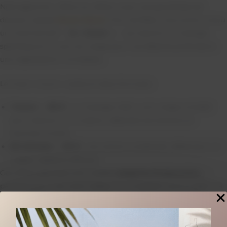
Noël approche : offrez (ou offrez-vous) une parenthèse de
douceur signée
Douce Heure
. Pour les fêtes, nous avons conçu
un rituel exclusif —
le « Cocon »
— qui associe un massage
spécifique et un soin du visage pour une détente profonde et
une régénération immédiate.
Le rituel « Cocon » existe en deux formules :
1 heure — 80 €
: un massage ciblé + soin visage complet
pour relancer la circulation, détendre les tensions et
illuminer le teint.
50 minutes — 50 €
: une version condensée, idéale pour un
cadeau rapide et efficace.
Ces offres spéciales sont valables
jusqu’au 31 décembre
—
parfaites pour une carte cadeau ou un présent sous le sapin. Le
rituel a été pensé pour convenir à tous les profils : personnes
stressées, sportif(ve)s en récupération, ou simplement celles et
ceux qui souhaitent s’évader le temps d’un soin.