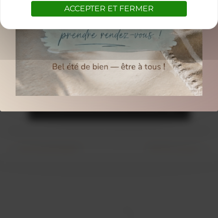
spécifique et soin du visage, pensé pour
ACCEPTER ET FERMER
relâcher les tensions, apaiser le corps et
illuminer la peau. Une idée cadeau parfaite
pour offrir un véritable moment de bien-être
à ceux que vous aimez… ou pour vous offrir
votre propre pause douceur.
Offres valables jusqu’au 31 décembre.
JE DÉCOUVRE LE RITUEL COCON
←
Article précédent
Article suivant
→