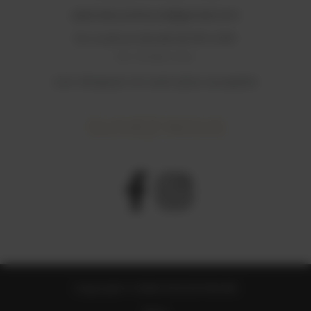
salondouceheure@gmail.com
Du Lundi au Samedi de 10h à 20h
Sur rendez-vous.
Les cheques ne sont plus acceptés
SUIVEZ NOUS
Copyright © 2026 DOUCE'HEURE