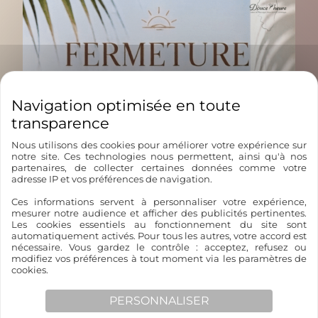
Pourquoi offrir le rituel « Cocon » ?
Une expérience sensorielle complète (massage + visage)
pour un bien-être durable.
Des soins réalisés avec des produits naturels et respectueux
de la peau.
Une formule cadeau simple à offrir : cartes cadeaux
Nous utilisons des cookies pour améliorer votre expérience sur
notre site. Ces technologies nous permettent, ainsi qu'à nos
disponibles et réservations possibles via notre site.
partenaires, de collecter certaines données comme votre
Nous vous accueillons au salon, dans une ambiance chaleureuse
adresse IP et vos préférences de navigation.
et cocooning.
Ces informations servent à personnaliser votre expérience,
mesurer notre audience et afficher des publicités pertinentes.
Les cookies essentiels au fonctionnement du site sont
Offrez le rituel « Cocon » pour un Noël tout
automatiquement activés. Pour tous les autres, votre accord est
en douceur
nécessaire. Vous gardez le contrôle : acceptez, refusez ou
modifiez vos préférences à tout moment via les paramètres de
cookies.
Pour les fêtes, Douce Heure vous propose
une expérience exclusive : le rituel « Cocon ».
PERSONNALISER
Un
soin complet
associant massage