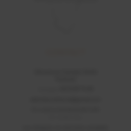
CONTACT
126 avenue Crampel, 31400
Toulouse
06 03 87 74 83
Portable :
salondouceheure@gmail.com
Du Lundi au Samedi de 10h à 20h
Sur rendez-vous.
Les cheques ne sont plus acceptés